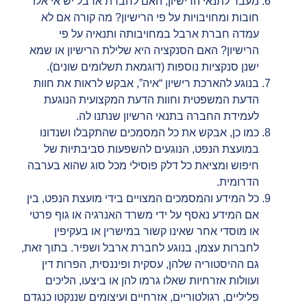
מעבר לתנאי הרישיון, האם לחברת ארבל יש אי אלו
חובות ומחויבויות על פי הרישיון? מה קורה אם לא
עמדה חברת ארבל במחויבותה ותנאיה על פי
הרישיון? האם הסנקציה היא שלילת הרישיון או שמא
ישנן סנקציות נוספות (דוגמאת תשלומים שונים).
בנוגע להארכת רישיון “איה”, אבקש לראות את חוות
הדעת המשפטית וחוות הדעת המקצועית הנוגעת
לעמידת החברה בתנאי הרשיון שנתנו לה.
כמו כן, אבקש את כל המסמכים שהתקבלו ושנדונו
במועצת הנפט, הנוגעים להשפעות סביבתיות של
חיפוש ומציאת כל דלק פוסילי מכל סוג שהוא בערבה
הדרומית.
כל המידע והמסמכים המצויים בידי מועצת הנפט, בין
אם המידע נאסף על ידי משרד האנרגיה או גוף פרטי
או מוסדי אחר שאינו קשור במישרין או בעקיפין
לחברות עצמן, בנוגע לחברת ארבל ושפיר. בתוך זאת,
גם ההיסטוריה שלהן, עסקית ופיננסית, הפרות דין
ועוולות אזרחיות שאלו גרמו להן או ביצעו, הליכים
פליליים, רגולטוריים, אזרחיים ועיצומים שננקטו כנגדם